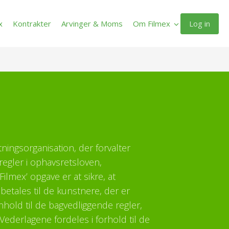
Log in
x
Kontrakter
Arvinger & Moms
Om Filmex
ltningsorganisation, der forvalter
regler i ophavsretsloven,
ilmex’ opgave er at sikre, at
etales til de kunstnere, der er
enhold til de bagvedliggende regler,
Vederlagene fordeles i forhold til de