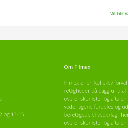
Mit Filme
Om Filmex
Filmex er en kollektiv forva
rettigheder på baggrund af 
0
overenskomster og aftaler. F
vederlagene fordeles og udb
2 og 13-15
berettigede til vederlag i h
overenskomster og aftaler. 