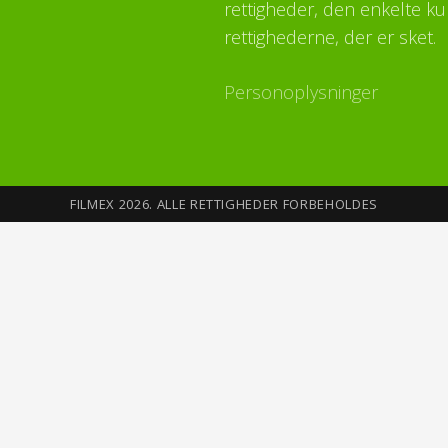
rettigheder, den enkelte ku
rettighederne, der er sket.
Personoplysninger
FILMEX 2026. ALLE RETTIGHEDER FORBEHOLDES
Sikkerhed på Internettet
Du opretter din profil med