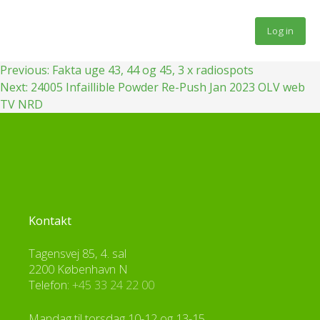
Fortsæt
til
Log in
indhold
Indlægsnavigation
Previous:
Fakta uge 43, 44 og 45, 3 x radiospots
Next:
24005 Infaillible Powder Re-Push Jan 2023 OLV web
TV NRD
Kontakt
Tagensvej 85, 4. sal
2200 København N
Telefon:
+45 33 24 22 00
Mandag til torsdag 10-12 og 13-15