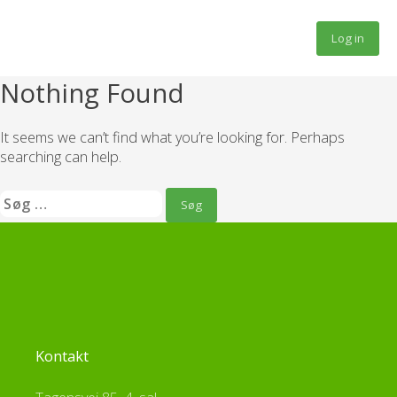
Fortsæt
til
Log in
indhold
Nothing Found
It seems we can’t find what you’re looking for. Perhaps
searching can help.
Søg
efter:
Kontakt