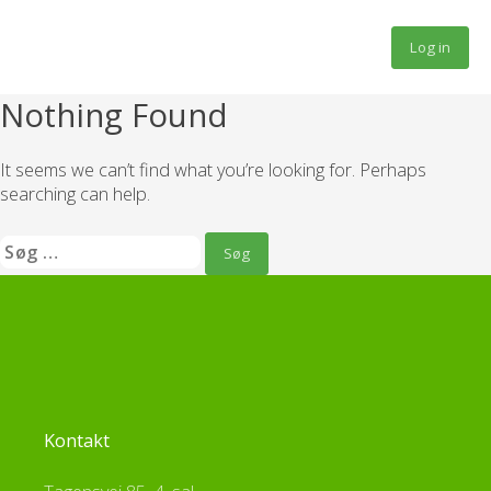
Fortsæt
til
Log in
indhold
Nothing Found
It seems we can’t find what you’re looking for. Perhaps
searching can help.
Søg
efter:
Kontakt