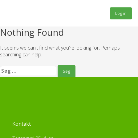
Fortsæt
til
Log in
indhold
Nothing Found
It seems we can’t find what you’re looking for. Perhaps
searching can help.
Søg
efter:
Kontakt