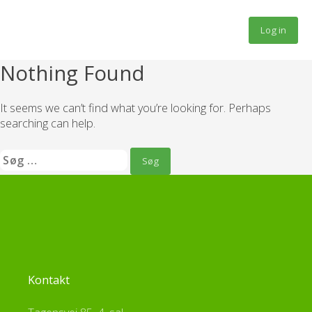
Fortsæt
til
Log in
indhold
Nothing Found
It seems we can’t find what you’re looking for. Perhaps
searching can help.
Søg
efter:
Kontakt