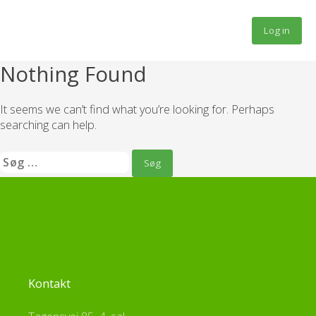
Fortsæt
til
Log in
indhold
Nothing Found
It seems we can’t find what you’re looking for. Perhaps
searching can help.
Søg
efter:
Kontakt