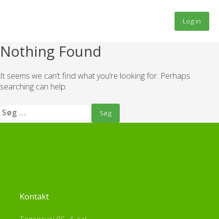
Fortsæt
til
Log in
indhold
Nothing Found
It seems we can’t find what you’re looking for. Perhaps
searching can help.
Søg
efter:
Kontakt